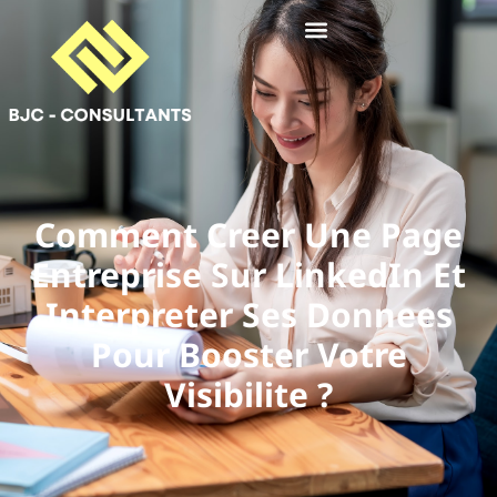
Comment Creer Une Page
Entreprise Sur LinkedIn Et
Interpreter Ses Donnees
Pour Booster Votre
Visibilite ?