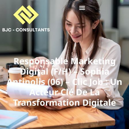
Responsable Marketing
Digital (F/H) – Sophia
Antipolis (06) – Clic Job : Un
Acteur Clé De La
Transformation Digitale